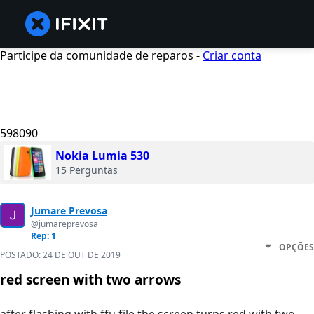
Participe da comunidade de reparos -
Criar conta
598090
Nokia Lumia 530
15 Perguntas
Jumare Prevosa
@jumareprevosa
Rep: 1
OPÇÕES
POSTADO:
24 DE OUT DE 2019
red screen with two arrows