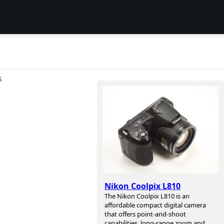
S
Nikon Coolpix L810
The Nikon Coolpix L810 is an
affordable compact digital camera
that offers point-and-shoot
capabilities, long-range zoom and