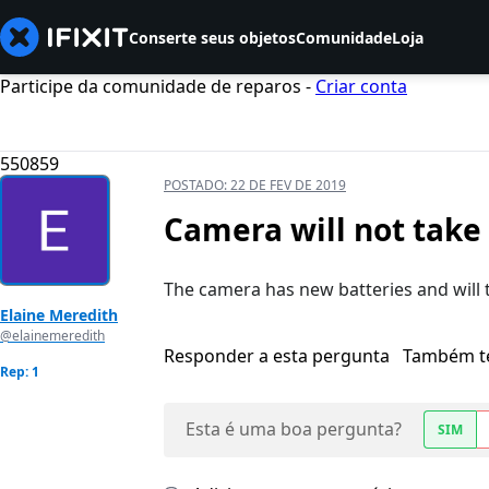
Conserte seus objetos
Comunidade
Loja
Participe da comunidade de reparos -
Criar conta
550859
POSTADO:
22 DE FEV DE 2019
Camera will not take
The camera has new batteries and will t
Elaine Meredith
@elainemeredith
Responder a esta pergunta
Também t
Rep: 1
Esta é uma boa pergunta?
SIM