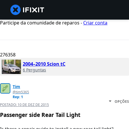
Participe da comunidade de reparos -
Criar conta
276358
2004–2010 Scion tC
6 Perguntas
Tim
@tim5365
Rep: 1
OPÇÕES
POSTADO:
10 DE DEZ DE 2015
Passenger side Rear Tail Light