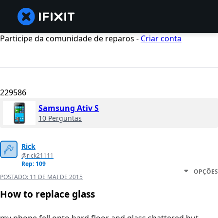
Participe da comunidade de reparos -
Criar conta
229586
Samsung Ativ S
10 Perguntas
Rick
@rick21111
Rep: 109
OPÇÕES
POSTADO:
11 DE MAI DE 2015
How to replace glass