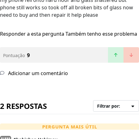
my phone fell onto hard floor and glass shattered but
phone still works so took off all broken bits of glass now
need to buy and then repair it help please
Responder a esta pergunta
Também tenho esse problema
9
Pontuação
Adicionar um comentário
2 RESPOSTAS
Filtrar por:
PERGUNTA MAIS ÚTIL