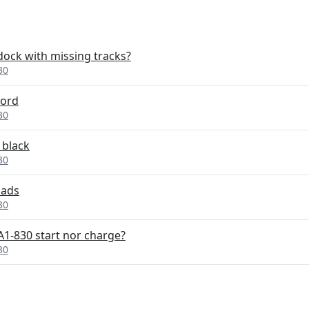
dock with missing tracks?
30
word
30
 black
30
oads
30
1-830 start nor charge?
30