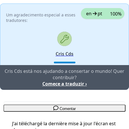
en
pt
100%
Um agradecimento especial a esses
tradutores:
Cris Cds
Cris Cds está nos ajudando a consertar o mundo! Quer
contribuir?
Comece a traduzir ›
Comentar
J'ai téléchargé la dernière mise à jour l'écran est