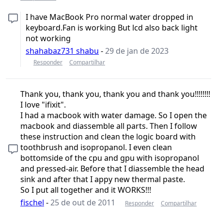
I have MacBook Pro normal water dropped in
keyboard.Fan is working But lcd also back light
not working
shahabaz731 shabu
-
29 de jan de 2023
Responder
Compartilhar
Thank you, thank you, thank you and thank you!!!!!!!!
I love "ifixit".
I had a macbook with water damage. So I open the
macbook and diassemble all parts. Then I follow
these instruction and clean the logic board with
toothbrush and isopropanol. I even clean
bottomside of the cpu and gpu with isopropanol
and pressed-air. Before that I diassemble the head
sink and after that I appy new thermal paste.
So I put all together and it WORKS!!!
fischel
-
25 de out de 2011
Responder
Compartilhar