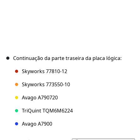
Continuação da parte traseira da placa lógica:
Skyworks 77810-12
Skyworks 773550-10
Avago A790720
TriQuint TQM6M6224
Avago A7900