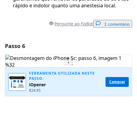
rápido e indolor quanto uma anestesia local.
Pergunte ao FixBot
1 comentário
Passo 6
Adicionar um comentário
Comentar
FERRAMENTA UTILIZADA NESTE
PASSO:
Comprar
iOpener
Cancelar
Postar comentário
$24.95