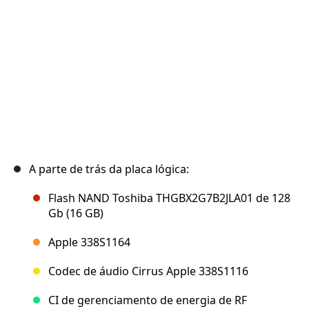
Cancelar
Postar comentário
A parte de trás da placa lógica:
Flash NAND Toshiba THGBX2G7B2JLA01 de 128
Gb (16 GB)
Apple 338S1164
Codec de áudio Cirrus Apple 338S1116
CI de gerenciamento de energia de RF