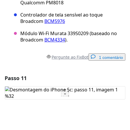
Qualcomm PM8018
Controlador de tela sensível ao toque
Broadcom
BCM5976
Módulo Wi-Fi Murata 339S0209 (baseado no
Broadcom
BCM4334
).
Pergunte ao FixBot
1 comentário
Passo 11
Adicionar um comentário
Comentar
Cancelar
Postar comentário