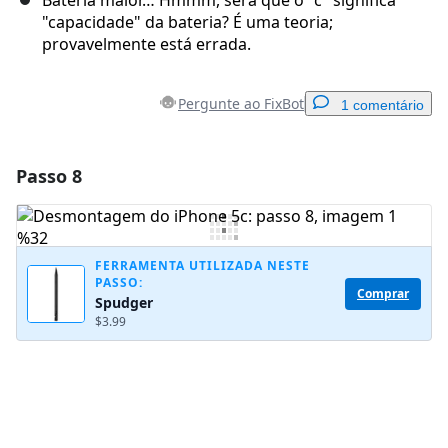
Bateria maior… Hmmm, será que o "c" significa
"capacidade" da bateria? É uma teoria;
provavelmente está errada.
Pergunte ao FixBot
1 comentário
Passo 8
Adicionar um comentário
Comentar
FERRAMENTA UTILIZADA NESTE
PASSO:
Comprar
Spudger
Cancelar
Postar comentário
$3.99