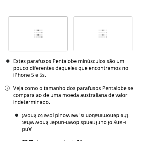
Estes parafusos Pentalobe minúsculos são um
pouco diferentes daqueles que encontramos no
iPhone 5 e 5s.
Veja como o tamanho dos parafusos Pentalobe se
compara ao de uma moeda australiana de valor
indeterminado.
¡ʍouʞ oʇ ǝʌol plnoʍ ǝʍ 'sı uoıʇɐuıɯouǝp ǝɥʇ
ʇɐɥʍ ʍouʞ ɹǝpun-uʍop spuǝıɹɟ ɹno ɟo ʎuɐ ɟı
pu∀