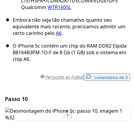
LTE/HSPA+/CDMA2K/TDSCDMA/EDGE/GPS
Qualcomm
WTR1605L
Embora não seja tão chamativo quanto seu
equivalente mais recente, precisamos admitir um
certo carinho pelo
A6
.
O iPhone 5c contém um chip do RAM DDR2 Elpida
B8164B3PM-1D-F de 8 Gb (1 GB) sob o sistema em
chip A6.
Pergunte ao FixBot
comentários de 3
Passo 10
Adicionar um comentário
Comentar