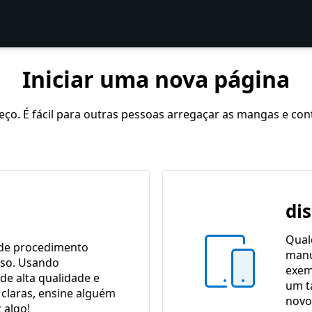
Iniciar uma nova página
o. É fácil para outras pessoas arregaçar as mangas e cont
di
Qual
 de procedimento
manu
sso. Usando
exem
 de alta qualidade e
um t
 claras, ensine alguém
novo 
 algo!