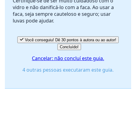
Certifique-se de ser muito cuidadoso com o
vidro e não danificá-lo com a faca. Ao usar a
Cancelar
Postar comentário
faca, seja sempre cauteloso e seguro; usar
luvas pode ajudar.
Você conseguiu! Dê 30 pontos à autora ou ao autor!
Concluído!
Cancelar: não concluí este guia.
4 outras pessoas executaram este guia.