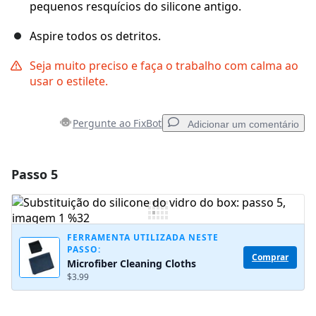
pequenos resquícios do silicone antigo.
Aspire todos os detritos.
Seja muito preciso e faça o trabalho com calma ao
usar o estilete.
Pergunte ao FixBot
Adicionar um comentário
Passo 5
Adicionar um comentário
Comentar
FERRAMENTA UTILIZADA NESTE
PASSO:
Comprar
Microfiber Cleaning Cloths
Cancelar
Postar comentário
$3.99