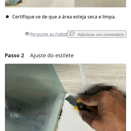
Certifique-se de que a área esteja seca e limpa.
Pergunte ao FixBot
Adicionar um comentário
Passo 2
Ajuste do estilete
Adicionar um comentário
Comentar
Cancelar
Postar comentário