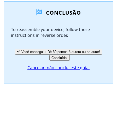
CONCLUSÃO
Comentar
To reassemble your device, follow these
instructions in reverse order.
Cancelar
Postar comentário
Você conseguiu! Dê 30 pontos à autora ou ao autor!
Concluído!
Cancelar: não concluí este guia.