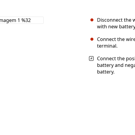
Disconnect the w
with new battery
Connect the wire
terminal.
Connect the posit
battery and nega
battery.