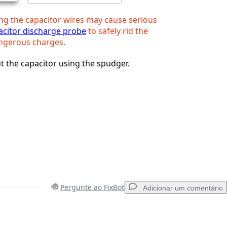
ng the capacitor wires may cause serious
acitor discharge probe
to safely rid the
angerous charges.
ut the capacitor using the spudger.
Pergunte ao FixBot
Adicionar um comentário
Adicionar um comentário