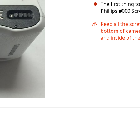
The first thing t
Phillips #000 Scr
Keep all the scr
bottom of camera
and inside of th