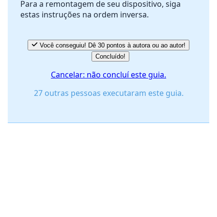
Para a remontagem de seu dispositivo, siga
estas instruções na ordem inversa.
Cancelar
Postar comentário
Você conseguiu! Dê 30 pontos à autora ou ao autor!
Concluído!
Cancelar: não concluí este guia.
27 outras pessoas executaram este guia.