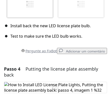
Install back the new LED license plate bulb.
Test to make sure the LED bulb works.
Pergunte ao FixBot
Adicionar um comentário
Passo 4
Putting the license plate assembly
Adicionar um comentário
back
Comentar
Cancelar
Postar comentário