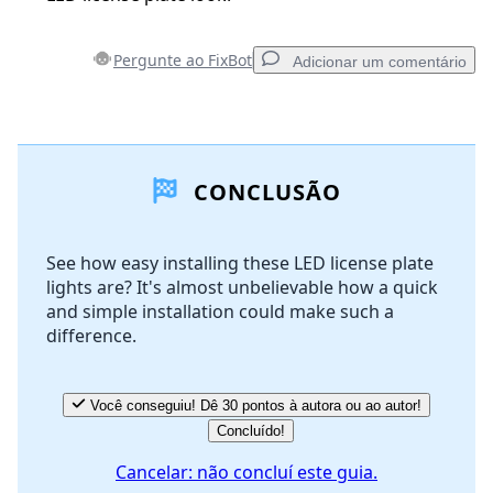
Pergunte ao FixBot
Adicionar um comentário
Adicionar um comentário
CONCLUSÃO
Comentar
See how easy installing these LED license plate
lights are? It's almost unbelievable how a quick
Cancelar
Postar comentário
and simple installation could make such a
difference.
Você conseguiu! Dê 30 pontos à autora ou ao autor!
Concluído!
Cancelar: não concluí este guia.