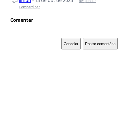
limoh
-
13 de out de 2023
Responder
Compartilhar
Comentar
Cancelar
Postar comentário