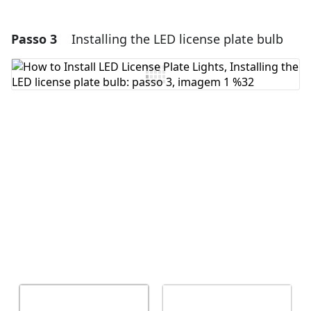
Passo 3
Installing the LED license plate bulb
Adicionar um comentário
Comentar
Cancelar
Postar comentário