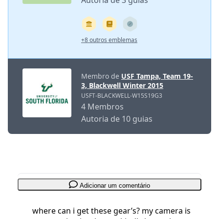
Autoria de 3 guias
+8 outros emblemas
Membro de
USF Tampa, Team 19-
3, Blackwell Winter 2015
USFT-BLACKWELL-W15S19G3
4 Membros
Autoria de 10 guias
Adicionar um comentário
where can i get these gear’s? my camera is