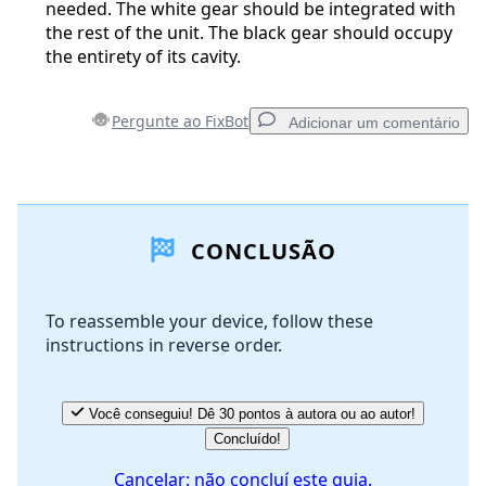
needed. The white gear should be integrated with
the rest of the unit. The black gear should occupy
the entirety of its cavity.
Pergunte ao FixBot
Adicionar um comentário
Adicionar um comentário
CONCLUSÃO
Comentar
To reassemble your device, follow these
instructions in reverse order.
Cancelar
Postar comentário
Você conseguiu! Dê 30 pontos à autora ou ao autor!
Concluído!
Cancelar: não concluí este guia.