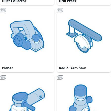
Dust Collector
Drill Press
EN
EN
Planer
Radial Arm Saw
EN
EN