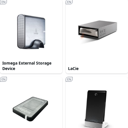
EN
EN
Iomega External Storage
Device
LaCie
EN
EN