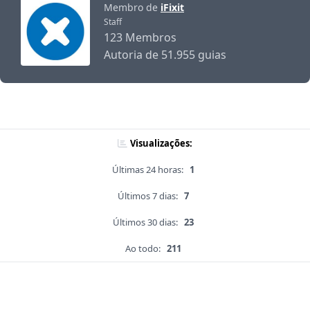
Membro de
iFixit
Staff
123 Membros
Autoria de 51.955 guias
Visualizações:
Últimas 24 horas:
1
Últimos 7 dias:
7
Últimos 30 dias:
23
Ao todo:
211