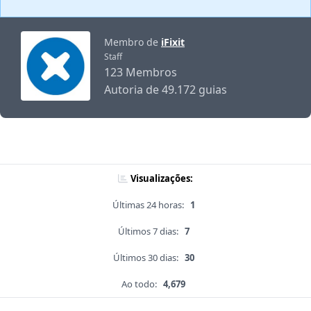
Membro de
iFixit
Staff
123 Membros
Autoria de 49.172 guias
Visualizações:
Últimas 24 horas:
1
Últimos 7 dias:
7
Últimos 30 dias:
30
Ao todo:
4,679