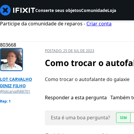
Conserte seus objetos
Comunidade
Loja
Participe da comunidade de reparos -
Criar conta
803668
POSTADO:
25 DE JUL DE 2023
Como trocar o autofa
Como trocar o autofalante do galaxie
LOT CARVALHO
DINIZ FILHO
@lotcarvalh88701
Responder a esta pergunta
Também t
Rep: 1
Esta é uma boa pergunta?
SIM