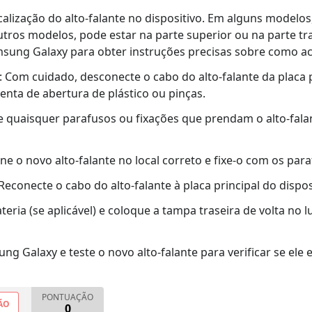
localização do alto-falante no dispositivo. Em alguns modelos
utros modelos, pode estar na parte superior ou na parte 
sung Galaxy para obter instruções precisas sobre como ace
: Com cuidado, desconecte o cabo do alto-falante da placa pr
nta de abertura de plástico ou pinças.
te quaisquer parafusos ou fixações que prendam o alto-falant
ione o novo alto-falante no local correto e fixe-o com os pa
 Reconecte o cabo do alto-falante à placa principal do disp
ateria (se aplicável) e coloque a tampa traseira de volta no 
sung Galaxy e teste o novo alto-falante para verificar se el
PONTUAÇÃO
ÃO
0