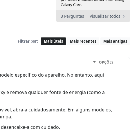
Galaxy Core.
3 Perguntas
Visualizar todos
Filtrar por:
Mais úteis
Mais recentes
Mais antigas
OPÇÕES
odelo específico do aparelho. No entanto, aqui
laxy e remova qualquer fonte de energia (como a
ovível, abra-a cuidadosamente. Em alguns modelos,
tampa.
, desencaixe-a com cuidado.