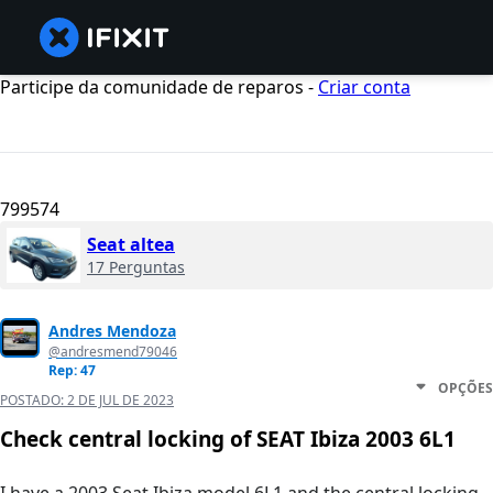
Participe da comunidade de reparos -
Criar conta
799574
Seat altea
17 Perguntas
Andres Mendoza
@andresmend79046
Rep: 47
OPÇÕES
POSTADO:
2 DE JUL DE 2023
Check central locking of SEAT Ibiza 2003 6L1