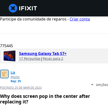
Participe da comunidade de reparos -
Criar conta
775445
Samsung Galaxy Tab S7+
17 Perguntas
|
Peças para 2
Liz
@lizlot
Rep: 35
OPÇÕES
POSTADO:
25 DE MAR DE 2023
Why does screen pop in the center after
replacing it?