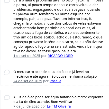
Cara o meu o problema tava no bico injetor, fiz limpeza
e parou, ai pouco tempo depois o carro voltou a dar
problemas, engasgando e do nada apagava, quando
tu parava num semáforo ou numa esquina por
exemplo, pah, apagava. Tava um inferno isso, fui
chegar lá o motor, vi que dois cabos de velas estavam
arrebentando bem pertinho do bocal das velas, ai
ocasionava a fuga de centelha, e consequentemente
tmb um dos bicos acabou acho que estourando, o que
começou provocar incêndio no carro, se eu não tivesse
agido rápido o fogo teria se alastrado. Ainda bem qeu
tava no álcool, se fosse gasolina já era.
1 de set de 2025
por
RICARDO LORD
O meu carro acende a luz do óleo e já levei no
mecânico e até agora não obtive nenhuma solução.
24 de set de 2025
por
Roselia
A luz de óleo pode ser água faltando o motor esquenta
e a Lu de óleo acende. Bom verificar
7 de jul de 2026
por
Leir M Oliveira