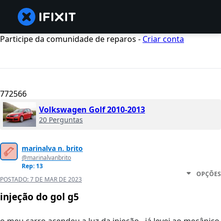
Participe da comunidade de reparos -
Criar conta
772566
Volkswagen Golf 2010-2013
20 Perguntas
marinalva n. brito
@marinalvanbrito
Rep: 13
OPÇÕES
POSTADO:
7 DE MAR DE 2023
injeção do gol g5