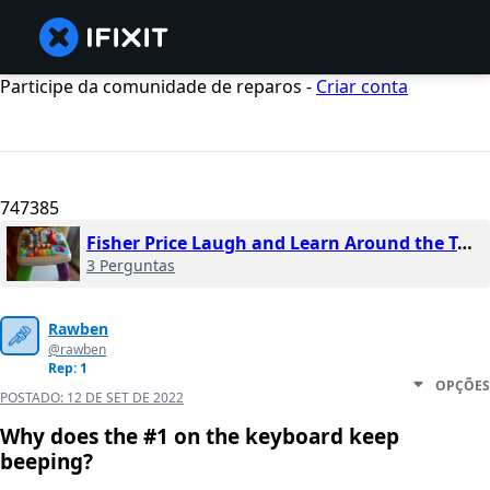
Participe da comunidade de reparos -
Criar conta
747385
Fisher Price Laugh and Learn Around the Town
3 Perguntas
Rawben
@rawben
Rep: 1
OPÇÕES
POSTADO:
12 DE SET DE 2022
Why does the #1 on the keyboard keep
beeping?