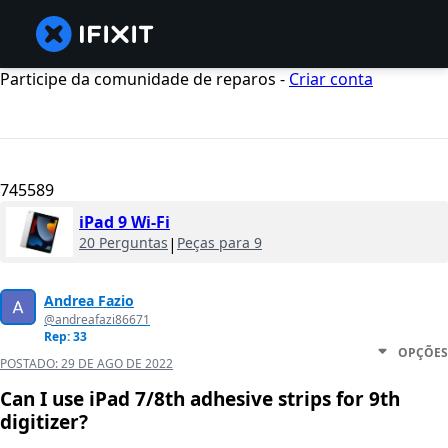
Participe da comunidade de reparos -
Criar conta
745589
iPad 9 Wi-Fi
20 Perguntas
|
Peças para 9
Andrea Fazio
@andreafazi86671
Rep: 33
OPÇÕES
POSTADO:
29 DE AGO DE 2022
Can I use iPad 7/8th adhesive strips for 9th
digitizer?