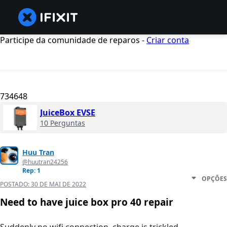
Participe da comunidade de reparos -
Criar conta
734648
JuiceBox EVSE
10 Perguntas
Huu Tran
@huutran24256
Rep: 1
OPÇÕES
POSTADO:
30 DE MAI DE 2022
Need to have juice box pro 40 repair