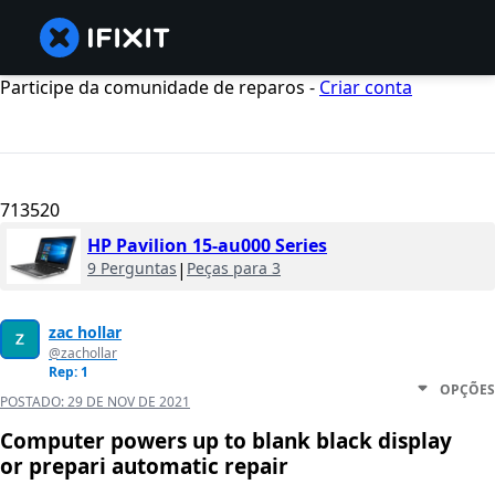
Participe da comunidade de reparos -
Criar conta
713520
HP Pavilion 15-au000 Series
9 Perguntas
|
Peças para 3
zac hollar
@zachollar
Rep: 1
OPÇÕES
POSTADO:
29 DE NOV DE 2021
Computer powers up to blank black display
or prepari automatic repair