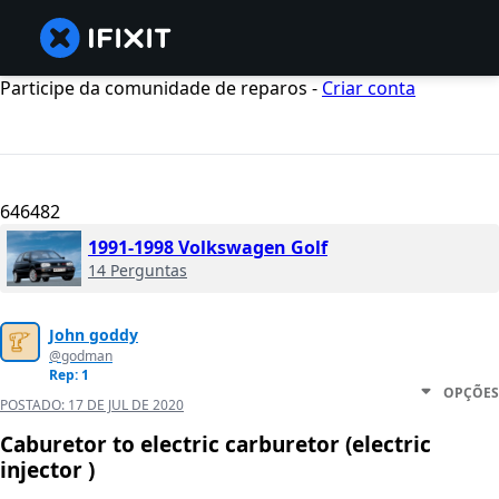
Participe da comunidade de reparos -
Criar conta
646482
1991-1998 Volkswagen Golf
14 Perguntas
John goddy
@godman
Rep: 1
OPÇÕES
POSTADO:
17 DE JUL DE 2020
Caburetor to electric carburetor (electric
injector )