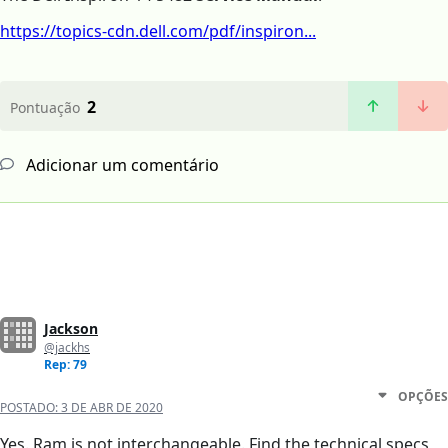
https://topics-cdn.dell.com/pdf/inspiron...
2
Pontuação
Adicionar um comentário
Jackson
@jackhs
Rep: 79
OPÇÕES
POSTADO:
3 DE ABR DE 2020
Yes. Ram is not interchangeable. Find the technical specs