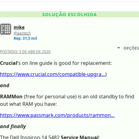
SOLUÇÃO ESCOLHIDA
mike
@aactech
Rep: 31,3 mil
OPÇÕES
POSTADO:
3 DE ABR DE 2020
Crucial
’s on line guide is good for replacement:
https://www.crucial.com/compatible-upgra...
)
and
RAMMon
(free for personal use) is an old standby to find
out what RAM you have:
https://www.passmark.com/products/rammon...
and finally
The Dell Inspiron-14 5482
Service Manual
: