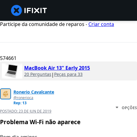
Participe da comunidade de reparos -
Criar conta
574661
MacBook Air 13" Early 2015
20 Perguntas
|
Peças para 33
Ronerio Cavalcante
@ronerioca
Rep: 13
OPÇÕES
POSTADO:
23 DE JUN DE 2019
Problema Wi-Fi não aparece