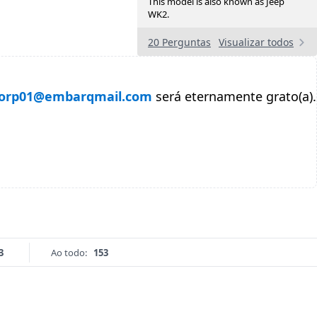
This model is also known as Jeep
WK2.
20 Perguntas
Visualizar todos
torp01@embarqmail.com
será eternamente grato(a).
3
Ao todo:
153