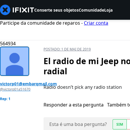
Conserte seus objetos
Comunidade
Loja
Participe da comunidade de reparos -
Criar conta
564934
POSTADO:
1 DE MAI DE 2019
El radio de mi Jeep n
radial
victorp01@embarqmail.com
Radio doesn’t pick any radio station
@victorp01a51670
Rep: 1
Responder a esta pergunta
Também t
Esta é uma boa pergunta?
SIM