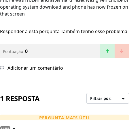
Phone was frozen and after hard reset was given choice of
operating system download and phone has now frozen on
that screen
Responder a esta pergunta
Também tenho esse problema
0
Pontuação
Adicionar um comentário
1 RESPOSTA
Filtrar por:
PERGUNTA MAIS ÚTIL