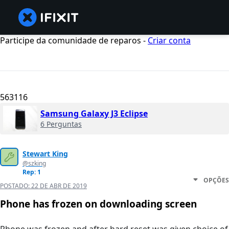
Participe da comunidade de reparos -
Criar conta
563116
Samsung Galaxy J3 Eclipse
6 Perguntas
Stewart King
@szking
Rep: 1
OPÇÕES
POSTADO:
22 DE ABR DE 2019
Phone has frozen on downloading screen