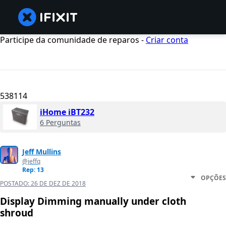
Participe da comunidade de reparos -
Criar conta
538114
iHome iBT232
6 Perguntas
Jeff Mullins
@jeffq
Rep: 13
OPÇÕES
POSTADO:
26 DE DEZ DE 2018
Display Dimming manually under cloth
shroud