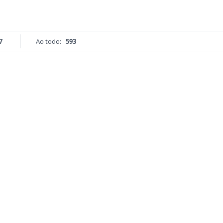
7
Ao todo:
593