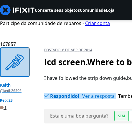
Conserte seus objetos
Comunidade
Loja
Participe da comunidade de reparos -
Criar conta
167857
POSTADO:
6 DE ABR DE 2014
lcd screen.Where to 
I have followed the strip down guide,b
Keith
@keith26506
Respondido!
Ver a resposta
També
Rep: 23
1
Esta é uma boa pergunta?
SIM