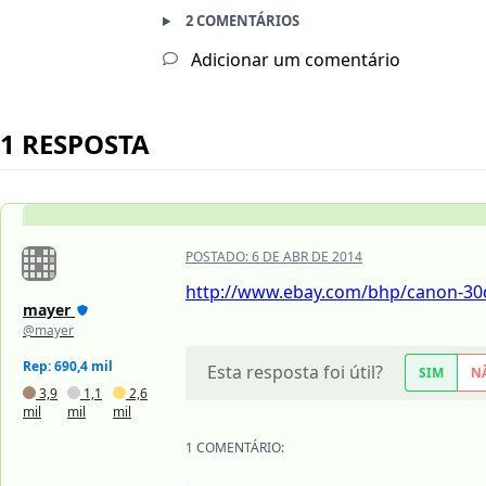
2 COMENTÁRIOS
Adicionar um comentário
1 RESPOSTA
POSTADO:
6 DE ABR DE 2014
http://www.ebay.com/bhp/canon-30
mayer
@mayer
Rep: 690,4 mil
Esta resposta foi útil?
SIM
N
3,9
1,1
2,6
mil
mil
mil
1 COMENTÁRIO: