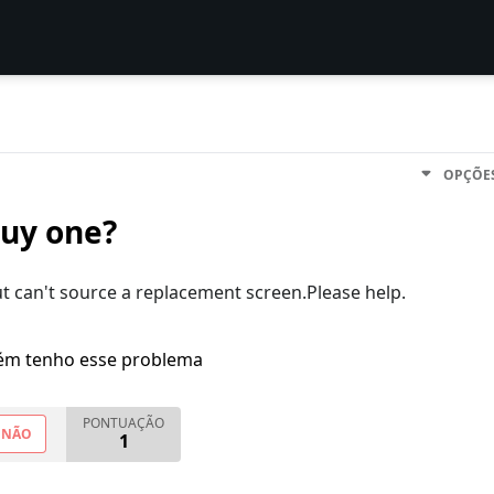
OPÇÕE
buy one?
ut can't source a replacement screen.Please help.
m tenho esse problema
PONTUAÇÃO
NÃO
1