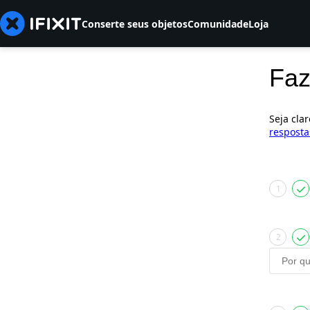
Conserte seus objetos
Comunidade
Loja
Faz
Seja cla
resposta
1
2