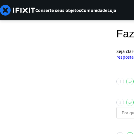
Conserte seus objetos
Comunidade
Loja
Faz
Seja cla
resposta
1
2