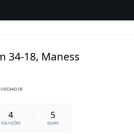
am 34-18, Maness
-S16S34G18
4
5
SOLUÇÕES
GUIAS