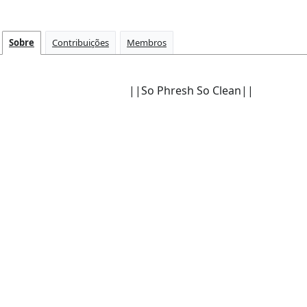
Sobre
Contribuições
Membros
||So Phresh So Clean||