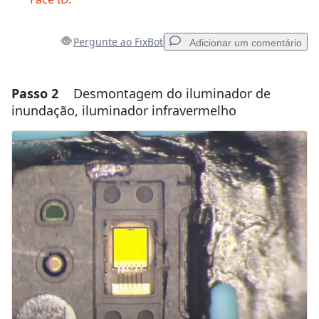
Pergunte ao FixBot
Adicionar um comentário
Passo 2
Desmontagem do iluminador de
Adicionar um comentário
inundação, iluminador infravermelho
Comentar
Cancelar
Postar comentário