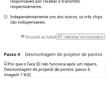
responsáveis por receber e transmitir,
respectivamente.
Independentemente uns dos outros, os três chips
são indispensáveis.
Pergunte ao FixBot
Adicionar um comentário
Passo 4
Desmontagem do projetor de pontos
Adicionar um comentário
Comentar
Cancelar
Postar comentário