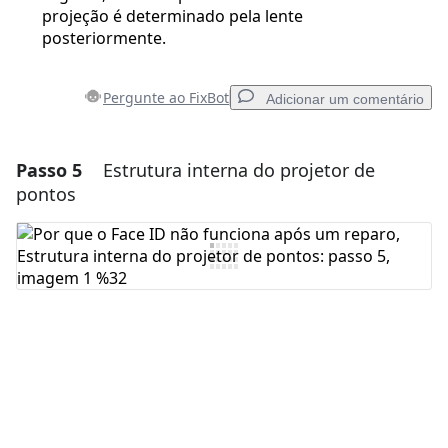
projeção é determinado pela lente
posteriormente.
Pergunte ao FixBot
Adicionar um comentário
Passo 5
Estrutura interna do projetor de
Adicionar um comentário
pontos
Comentar
Cancelar
Postar comentário