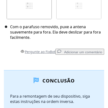
Com o parafuso removido, puxe a antena
suavemente para fora. Ela deve deslizar para fora
facilmente.
Pergunte ao FixBot
Adicionar um comentário
Adicionar um comentário
CONCLUSÃO
Comentar
Para a remontagem de seu dispositivo, siga
estas instruções na ordem inversa.
Cancelar
Postar comentário