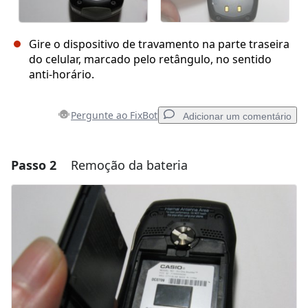
Gire o dispositivo de travamento na parte traseira
do celular, marcado pelo retângulo, no sentido
anti-horário.
Pergunte ao FixBot
Adicionar um comentário
Passo 2
Remoção da bateria
Adicionar um comentário
Comentar
Cancelar
Postar comentário