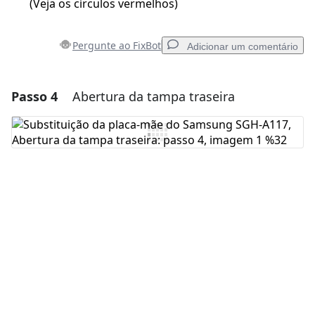
(Veja os círculos vermelhos)
Pergunte ao FixBot
Adicionar um comentário
Passo 4
Abertura da tampa traseira
Adicionar um comentário
Comentar
Cancelar
Postar comentário