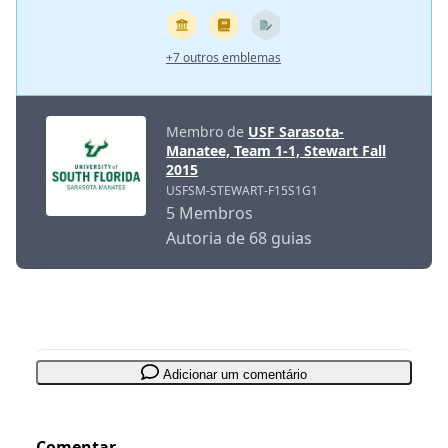
+7 outros emblemas
Membro de
USF Sarasota-
Manatee, Team 1-1, Stewart Fall
2015
USFSM-STEWART-F15S1G1
5 Membros
Autoria de 68 guias
Adicionar um comentário
Comentar