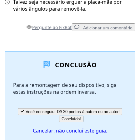
Talvez seja necessário erguer a placa-mãe por
vários ângulos para removê-la.
Pergunte ao FixBot
Adicionar um comentário
Adicionar um comentário
CONCLUSÃO
Comentar
Para a remontagem de seu dispositivo, siga
estas instruções na ordem inversa.
Cancelar
Postar comentário
Você conseguiu! Dê 30 pontos à autora ou ao autor!
Concluído!
Cancelar: não concluí este guia.