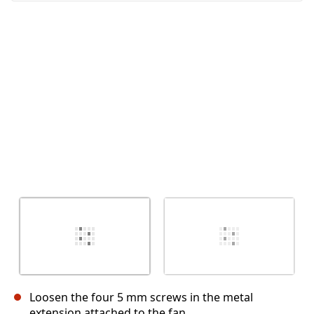
Cancelar
Postar comentário
Loosen the four 5 mm screws in the metal
extension attached to the fan.