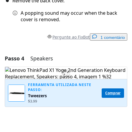
Remove the back cover.
A popping sound may occur when the back
cover is removed.
Pergunte ao FixBot
1 comentário
Passo 4
Speakers
Adicionar um comentário
Comentar
FERRAMENTA UTILIZADA NESTE
PASSO:
Comprar
Tweezers
Cancelar
Postar comentário
$3.99