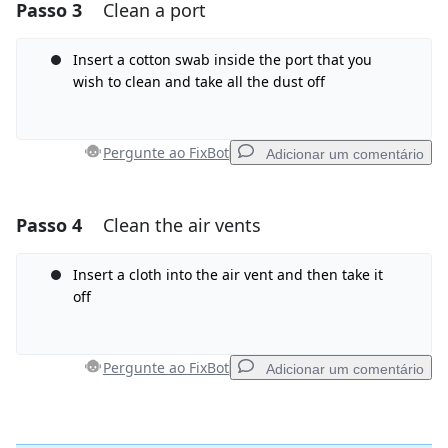
Passo 3
Clean a port
Adicionar um comentário
Comentar
Insert a cotton swab inside the port that you
wish to clean and take all the dust off
Cancelar
Postar comentário
Pergunte ao FixBot
Adicionar um comentário
Passo 4
Clean the air vents
Adicionar um comentário
Comentar
Insert a cloth into the air vent and then take it
off
Cancelar
Postar comentário
Pergunte ao FixBot
Adicionar um comentário
Adicionar um comentário