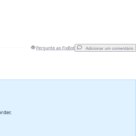
Pergunte ao FixBot
Adicionar um comentário
Adicionar um comentário
Cancelar
Postar comentário
order.