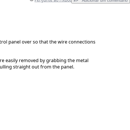
Adicionar um comentário
Adicionar um comentário
trol panel over so that the wire connections
Cancelar
Postar comentário
 are easily removed by grabbing the metal
lling straight out from the panel.