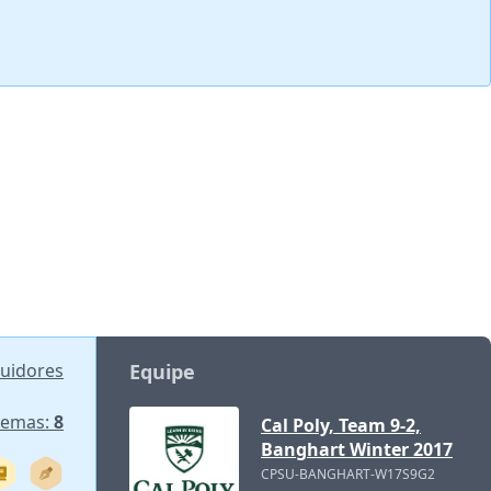
buidores
Equipe
lemas:
8
Cal Poly, Team 9-2,
Banghart Winter 2017
CPSU-BANGHART-W17S9G2