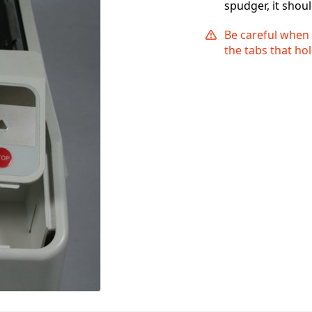
spudger, it shou
Be careful when
the tabs that ho