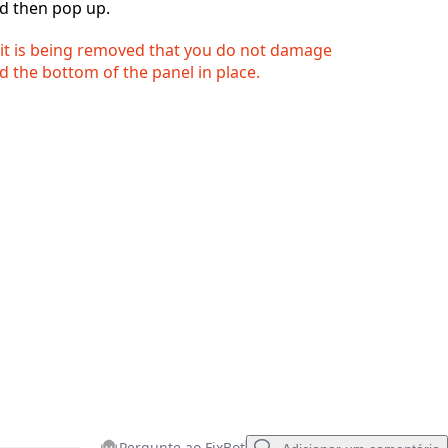
ld then pop up.
Cancelar
Postar comentário
 it is being removed that you do not damage
ld the bottom of the panel in place.
Pergunte ao FixBot