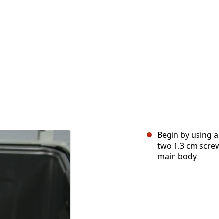
Begin by using a
two 1.3 cm screw
main body.