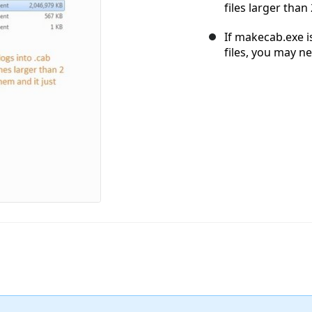
files larger than
If makecab.exe i
files, you may n