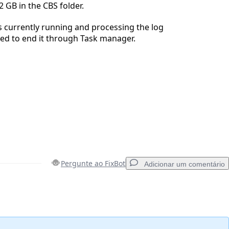
 2 GB in the CBS folder.
s currently running and processing the log
eed to end it through Task manager.
Pergunte ao FixBot
Adicionar um comentário
Adicionar um comentário