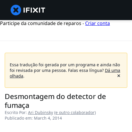
Participe da comunidade de reparos -
Criar conta
Essa tradução foi gerada por um programa e ainda não
foi revisada por uma pessoa.
Falas essa língua?
Dá uma
olhada
.
Desmontagem do detector de
fumaça
Escrito Por:
Ari Dubinsky
(e outro colaborador)
Publicado em: March 4, 2014