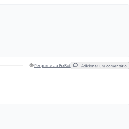
Cancelar
Postar comentário
Pergunte ao FixBot
Adicionar um comentário
Adicionar um comentário
Cancelar
Postar comentário