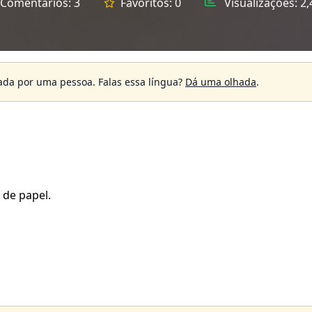
Comentários:
3
Favoritos:
0
Visualizações:
2,
sada por uma pessoa.
Falas essa língua?
Dá uma olhada
.
 de papel.