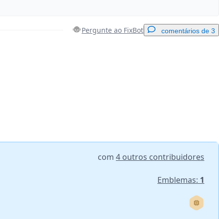
Pergunte ao FixBot
comentários de 3
Adicionar um comentário
Cancelar
Postar comentário
com
4 outros contribuidores
Emblemas:
1