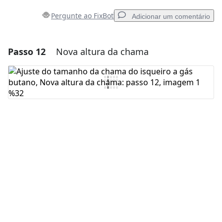
Pergunte ao FixBot
Adicionar um comentário
Passo 12
Nova altura da chama
Adicionar um comentário
Comentar
Cancelar
Postar comentário