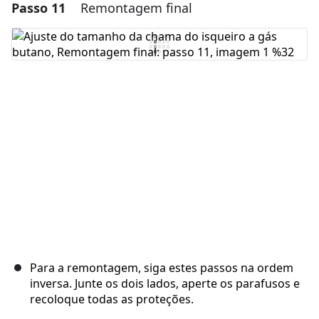
Passo 11
Remontagem final
Adicionar um comentário
Comentar
Cancelar
Postar comentário
Para a remontagem, siga estes passos na ordem
inversa. Junte os dois lados, aperte os parafusos e
recoloque todas as proteções.