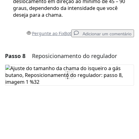
deslocamento em direção ao mínimo de 45 – 90
graus, dependendo da intensidade que você
deseja para a chama.
Pergunte ao FixBot
Adicionar um comentário
Passo 8
Reposicionamento do regulador
Adicionar um comentário
Comentar
Cancelar
Postar comentário