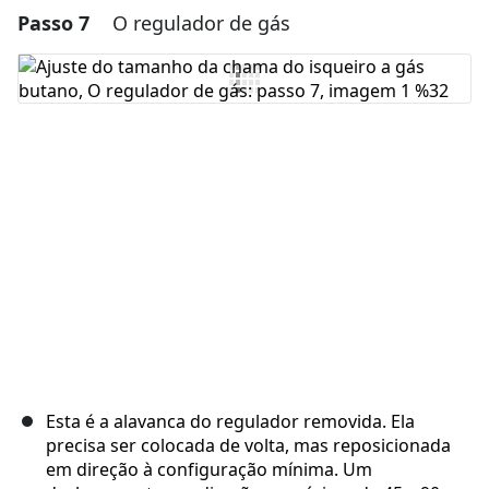
Passo 7
O regulador de gás
Adicionar um comentário
Comentar
Cancelar
Postar comentário
Esta é a alavanca do regulador removida. Ela
precisa ser colocada de volta, mas reposicionada
em direção à configuração mínima. Um