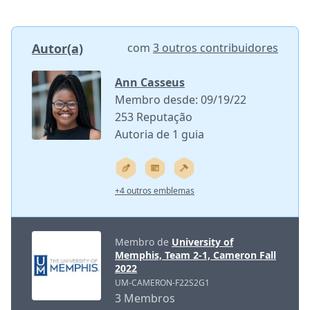
Autor(a)
com
3 outros contribuidores
Ann Casseus
Membro desde: 09/19/22
253 Reputação
Autoria de 1 guia
+4 outros emblemas
Membro de
University of
Memphis, Team 2-1, Cameron Fall
2022
UM-CAMERON-F22S2G1
3 Membros