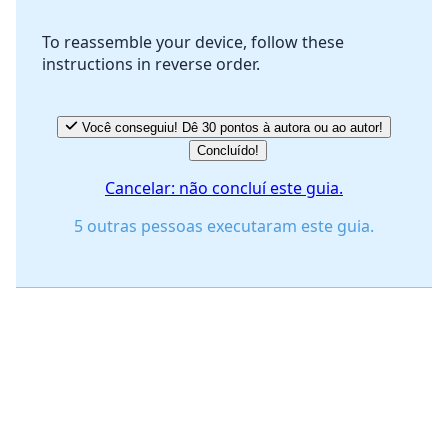
To reassemble your device, follow these
instructions in reverse order.
Cancelar
Postar comentário
Você conseguiu! Dê 30 pontos à autora ou ao autor!
Concluído!
Cancelar: não concluí este guia.
5 outras pessoas executaram este guia.