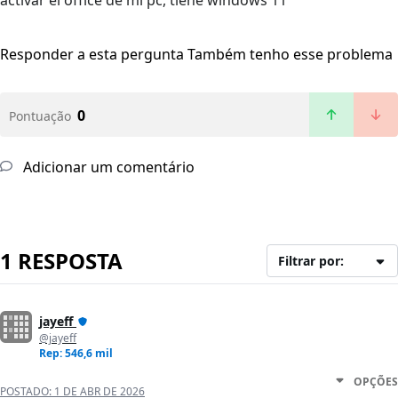
activar el office de mi pc, tiene windows 11
Responder a esta pergunta
Também tenho esse problema
0
Pontuação
Adicionar um comentário
1 RESPOSTA
Filtrar por:
jayeff
@jayeff
Rep: 546,6 mil
OPÇÕES
POSTADO:
1 DE ABR DE 2026