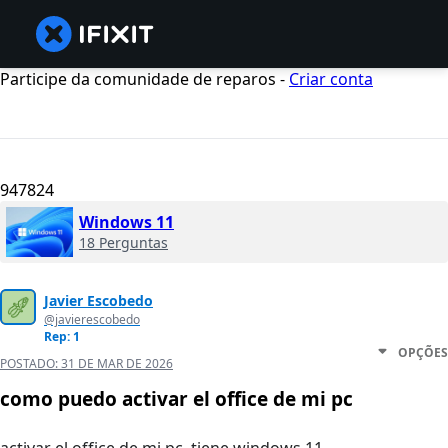
Participe da comunidade de reparos -
Criar conta
947824
Windows 11
18 Perguntas
Javier Escobedo
@javierescobedo
Rep: 1
OPÇÕES
POSTADO:
31 DE MAR DE 2026
como puedo activar el office de mi pc