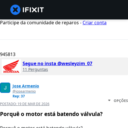
Participe da comunidade de reparos -
Criar conta
945813
Segue no insta @wesleyzim_07
11 Perguntas
Jose Armenio
@josearmenio
Rep: 37
OPÇÕES
POSTADO:
19 DE MAR DE 2026
Porquê o motor está batendo válvula?